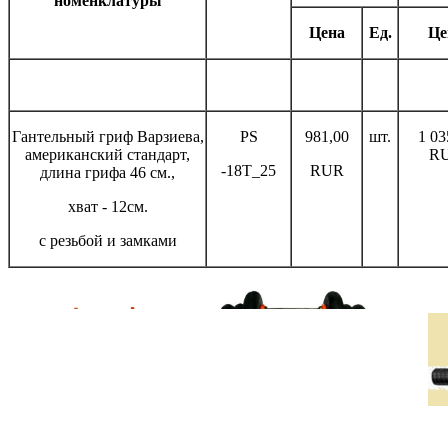
номенклатуры
Цена
Ед.
Це
Гантельный гриф Варзиева,
PS
981,00
шт.
1 03
американский стандарт,
R
-18T_25
RUR
длина грифа 46 см.,
хват - 12см.
с резьбой и замками